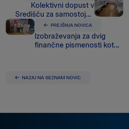
Kolektivni dopust v
Središču za samostojno
učenje
PREJŠNJA NOVICA
Izobraževanja za dvig
finančne pismenosti kot
odskočna deska za
samostojno učenje
NAZAJ NA SEZNAM NOVIC