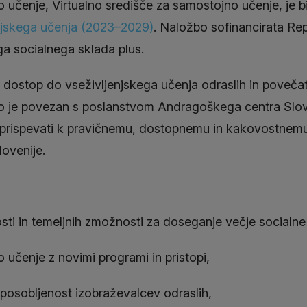
o učenje, Virtualno središče za samostojno učenje, je bi
enjskega učenja (2023–2029)
. Naložbo sofinancirata Rep
ga socialnega sklada plus.
i dostop do vseživljenjskega učenja odraslih in povečat
o je povezan s poslanstvom Andragoškega centra Sloven
er prispevati k pravičnemu, dostopnemu in kakovostnemu
lovenije.
sti in temeljnih zmožnosti za doseganje večje socialne 
 učenje z novimi programi in pristopi,
posobljenost izobraževalcev odraslih,