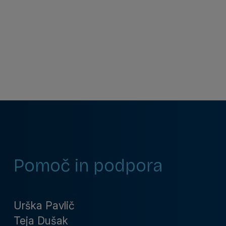
Pomoč in podpora
Urška Pavlič
Teja Dušak