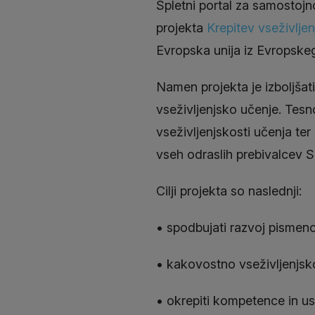
Spletni portal za samostojn
projekta
Krepitev vseživlj
Evropska unija iz Evropske
Namen projekta je izboljšat
vseživljenjsko učenje. Tesn
vseživljenjskosti učenja t
vseh odraslih prebivalcev S
Cilji projekta so naslednji:
• spodbujati razvoj pismeno
• kakovostno vseživljenjsko
• okrepiti kompetence in us