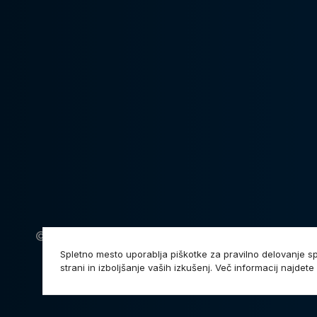
© 1993 - 2026 Andragoški center Slovenije. Vse 
Spletno mesto uporablja piškotke za pravilno delovanje s
strani in izboljšanje vaših izkušenj. Več informacij najdete 
DOVOLIM