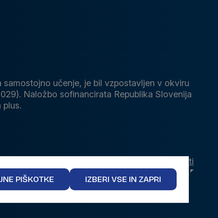
 samostojno učenje, je bil vzpostavljen v okviru
029). Naložbo sofinancirata Republika Slovenija
 plus.
osti
Piškotki
Pravna obvestila
Izjava o dostopnosti
Produkcija
JNE PIŠKOTKE
IZBERI VSE IN ZAPRI