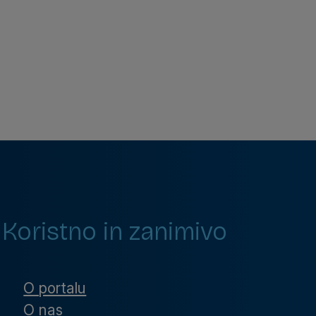
Koristno in zanimivo
O portalu
O nas