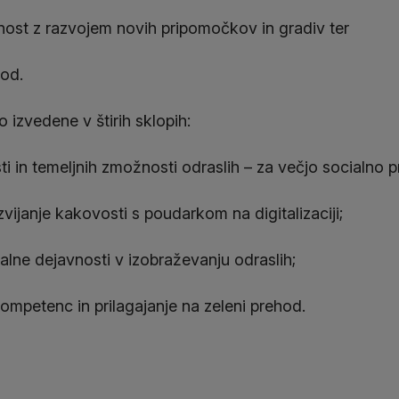
nost z razvojem novih pripomočkov in gradiv ter
hod.
izvedene v štirih sklopih:
i in temeljnih zmožnosti odraslih – za večjo socialno p
vijanje kakovosti s poudarkom na digitalizaciji;
lne dejavnosti v izobraževanju odraslih;
ompetenc in prilagajanje na zeleni prehod.