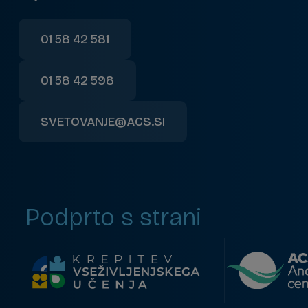
01 58 42 581
01 58 42 598
SVETOVANJE@ACS.SI
Podprto s strani