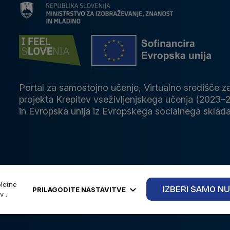
Portal za samostojno učenje, Virtualno središče za
projekta Krepitev vseživljenjskega učenja (2023–2
in Evropska unija iz Evropskega socialnega sklada
Politika zasebn
pravice pridržane.
pletne
IZBERI SAMO NU
PRILAGODITE NASTAVITVE
v .
NE DOVOLIM