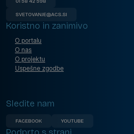
01 58 42 598
SVETOVANJE@ACS.SI
Koristno in zanimivo
O portalu
O nas
O projektu
Uspešne zgodbe
Sledite nam
FACEBOOK
YOUTUBE
Podprto s strani