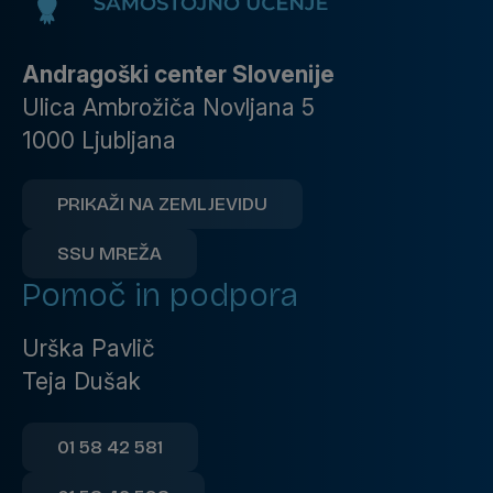
Andragoški center Slovenije
Ulica Ambrožiča Novljana 5
1000 Ljubljana
PRIKAŽI NA ZEMLJEVIDU
SSU MREŽA
Pomoč in podpora
Urška Pavlič
Teja Dušak
01 58 42 581