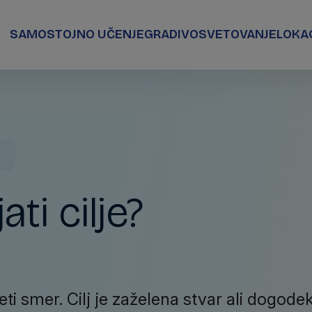
SAMOSTOJNO UČENJE
GRADIVO
SVETOVANJE
LOKA
ti cilje?
eti smer. Cilj je zaželena stvar ali dogodek