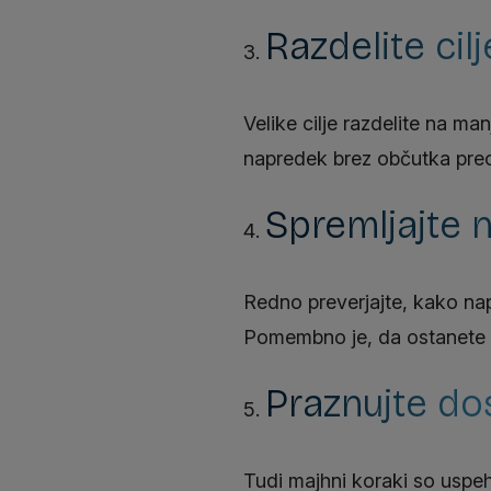
Razdelite cil
Velike cilje razdelite na ma
napredek brez občutka pre
Spremljajte n
Redno preverjajte, kako napr
Pomembno je, da ostanete fle
Praznujte do
Tudi majhni koraki so uspeh