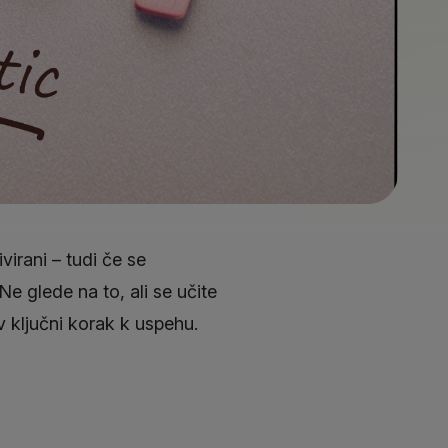
irani – tudi če se
e glede na to, ali se učite
ev ključni korak k uspehu.