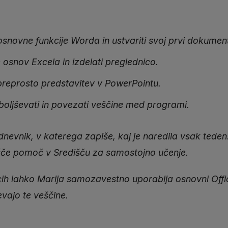
osnovne funkcije Worda in ustvariti svoj prvi dokumen
 osnov Excela in izdelati preglednico.
 preprosto predstavitev v PowerPointu.
zboljševati in povezati veščine med programi.
nevnik, v katerega zapiše, kaj je naredila vsak teden.
išče pomoč v Središču za samostojno učenje.
ih lahko Marija samozavestno uporablja osnovni Office
vajo te veščine.