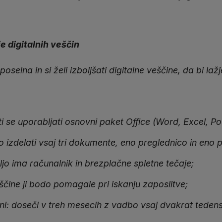
e digitalnih veščin
poselna in si želi izboljšati digitalne veščine, da bi laž
iti se uporabljati osnovni paket Office (Word, Excel, P
o izdelati vsaj tri dokumente, eno preglednico in eno 
oljo ima računalnik in brezplačne spletne tečaje;
eščine ji bodo pomagale pri iskanju zaposlitve;
i: doseči v treh mesecih z vadbo vsaj dvakrat teden