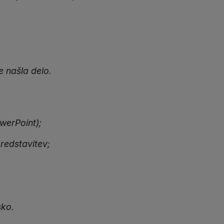
je našla delo.
owerPoint);
predstavitev;
sko.