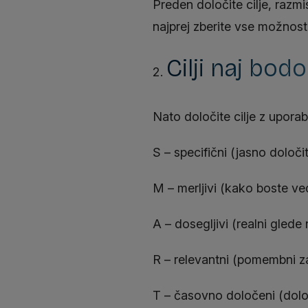
Preden določite cilje, razmi
najprej zberite vse možnosti
Cilji naj bodo
Nato določite cilje z upor
S – specifični (jasno določit
M – merljivi (kako boste ved
A – dosegljivi (realni glede
R – relevantni (pomembni za
T – časovno določeni (določ