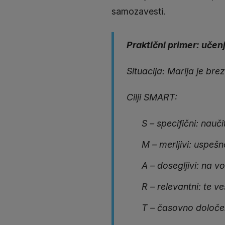
samozavesti.
Praktični primer: učenj
Situacija: Marija je brez
Cilji SMART:
S – specifični: nauč
M – merljivi: uspešn
A – dosegljivi: na v
R – relevantni: te v
T – časovno določen