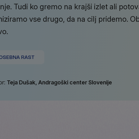
je. Tudi ko gremo na krajši izlet ali poto
niziramo vse drugo, da na cilj pridemo. Ob
vo.
OSEBNA RAST
or:
Teja Dušak, Andragoški center Slovenije