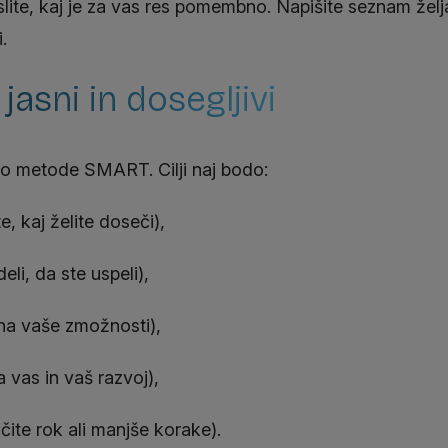
slite, kaj je za vas res pomembno. Napišite seznam želja
.
 jasni in dosegljivi
abo metode SMART. Cilji naj bodo:
e, kaj želite doseči),
eli, da ste uspeli),
 na vaše zmožnosti),
 vas in vaš razvoj),
ite rok ali manjše korake).