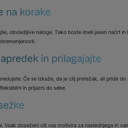
je na korake
njše, obvladljive naloge. Tako boste imeli jasen načrt in
obremenjenosti.
apredek in prilagajajte
edujete. Če se izkaže, da je cilj pretežak, ali pride do 
ksibilni in prijazni do sebe.
sežke
i. Vsak doseženi cilj vas motivira za naslednjega in v