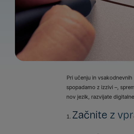
Pri učenju in vsakodnevnih 
spopadamo z izzivi –, sprem
nov jezik, razvijate digitaln
Začnite z vp