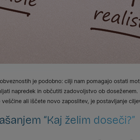
obveznostih je podobno: cilji nam pomagajo ostati motiv
ljati napredek in občutiti zadovoljstvo ob doseženem. N
e veščine ali iščete novo zaposlitev, je postavljanje cilj
rašanjem “Kaj želim doseči?”